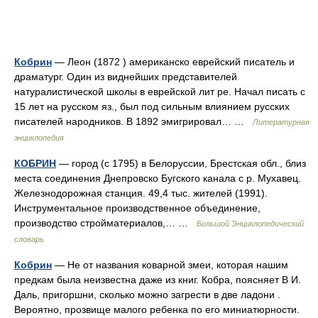
Кобрин
— Леон (1872 ) американско еврейский писатель и
драматург. Один из виднейших представителей
натуралистической школы в еврейской лит ре. Начал писать с
15 лет на русском яз., был под сильным влиянием русских
писателей народников. В 1892 эмигрировал… …
Литературная
энциклопедия
КОБРИН
— город (с 1795) в Белоруссии, Брестская обл., близ
места соединения Днепровско Бугского канала с р. Мухавец.
Железнодорожная станция. 49,4 тыс. жителей (1991).
Инструментальное производственное объединение,
производство стройматериалов,… …
Большой Энциклопедический
словарь
Кобрин
— Не от названия коварной змеи, которая нашим
предкам была неизвестна даже из книг. Кобра, поясняет В И.
Даль, пригоршни, сколько можно загрести в две ладони .
Вероятно, прозвище малого ребенка по его миниатюрности.