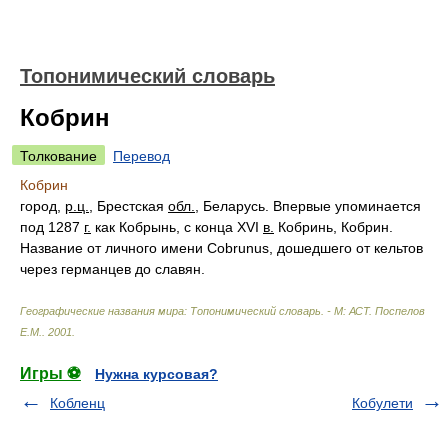
Топонимический словарь
Кобрин
Толкование
Перевод
Кобрин
город,
р.ц.
, Брестская
обл.
, Беларусь. Впервые упоминается
под 1287
г.
как Кобрынь, с конца XVI
в.
Кобринь, Кобрин.
Название от личного имени Cobrunus, дошедшего от кельтов
через германцев до славян.
Географические названия мира: Топонимический словарь. - М: АСТ
.
Поспелов
Е.М.
.
2001
.
Игры ⚽
Нужна курсовая?
Кобленц
Кобулети